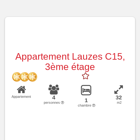
Appartement Lauzes C15,
3ème étage
4
32
Appartement
1
personnes
m2
chambre